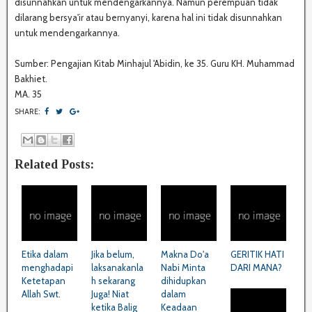
disunnahkan untuk mendengarkannya. Namun perempuan tidak
dilarang bersya'ir atau bernyanyi, karena hal ini tidak disunnahkan
untuk mendengarkannya.
Sumber: Pengajian Kitab Minhajul 'Abidin, ke 35. Guru KH. Muhammad
Bakhiet.
MA. 35
SHARE:
Related Posts:
Etika dalam
Jika belum,
Makna Do'a
GERITIK HATI
menghadapi
laksanakanla
Nabi Minta
DARI MANA?
Ketetapan
h sekarang
dihidupkan
Allah Swt.
Juga! Niat
dalam
ketika Balig
Keadaan