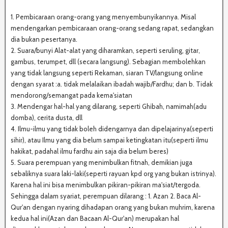
1. Pembicaraan orang-orang yang menyembunyikannya. Misal
mendengarkan pembicaraan orang-orang sedang rapat, sedangkan
dia bukan pesertanya.
2. Suara/bunyi Alat-alat yang diharamkan, seperti seruling, gitar,
gambus, terumpet, dll (secara langsung). Sebagian membolehkan
yang tidak langsung seperti Rekaman, siaran TV/langsung online
dengan syarat :a. tidak melalaikan ibadah wajib/Fardhu; dan b. Tidak
mendorong/semangat pada kema'siatan
3. Mendengar hal-hal yang dilarang, seperti Ghibah, namimah(adu
domba), cerita dusta, dll
4. Ilmu-ilmu yang tidak boleh didengarnya dan dipelajarinya(seperti
sihir), atau Ilmu yang dia belum sampai ketingkatan itu(seperti ilmu
hakikat, padahal ilmu fardhu ain saja dia belum beres)
5. Suara perempuan yang menimbulkan fitnah, demikian juga
sebaliknya suara laki-laki(seperti rayuan kpd org yang bukan istrinya).
Karena hal ini bisa menimbulkan pikiran-pikiran ma'siat/tergoda.
Sehingga dalam syariat, perempuan dilarang : 1. Azan 2. Baca Al-
Qur'an dengan nyaring dihadapan orang yang bukan muhrim, karena
kedua hal ini(Azan dan Bacaan Al-Qur'an) merupakan hal