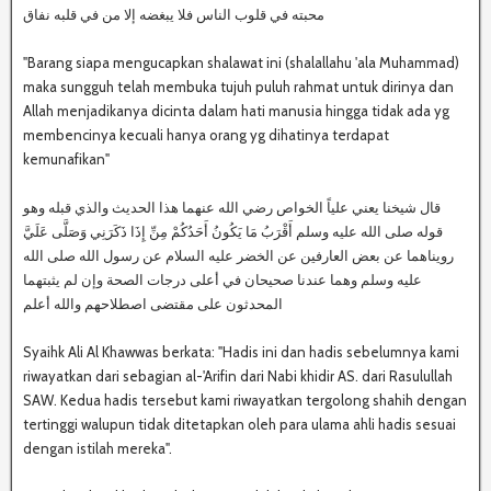
محبته في قلوب الناس فلا يبغضه إلا من في قلبه نفاق
"Barang siapa mengucapkan shalawat ini (shalallahu 'ala Muhammad)
maka sungguh telah membuka tujuh puluh rahmat untuk dirinya dan
Allah menjadikanya dicinta dalam hati manusia hingga tidak ada yg
membencinya kecuali hanya orang yg dihatinya terdapat
kemunafikan"
قال شيخنا يعني علياً الخواص رضي الله عنهما هذا الحديث والذي قبله وهو
قوله صلى الله عليه وسلم أَقْرَبُ مَا يَكُونُ أَحَدُكُمْ مِنِّ إِذَا ذَكَرَنِي وَصَلَّى عَلَيَّ
رويناهما عن بعض العارفين عن الخضر عليه السلام عن رسول الله صلى الله
عليه وسلم وهما عندنا صحيحان في أعلى درجات الصحة وإن لم يثبتهما
المحدثون على مقتضى اصطلاحهم والله أعلم
Syaihk Ali Al Khawwas berkata: "Hadis ini dan hadis sebelumnya kami
riwayatkan dari sebagian al-'Arifin dari Nabi khidir AS. dari Rasulullah
SAW. Kedua hadis tersebut kami riwayatkan tergolong shahih dengan
tertinggi walupun tidak ditetapkan oleh para ulama ahli hadis sesuai
dengan istilah mereka".