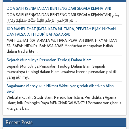
DOA SAIFI (SENJATA DAN BENTENG DARI SEGALA KEJAHATAN)
DOA SAIFI (SENJATA DAN BENTENG DARI SEGALA KEJAHATAN) بِسْمِ
اللهِ الرَّحْمنِ الرَّحِيْمِ اللّهُمَّ شَتِّتْ شَمْلَهُمْ وَفَرِّق...
100 MAHFUZHAT (KATA-KATA MUTIARA, PEPATAH BIJAK, HIKMAH
DAN FALSAFAH HIDUP) BAHASA ARAB
MAHFUZHAT (KATA-KATA MUTIARA, PEPATAH BIJAK, HIKMAH DAN
FALSAFAH HIDUP) BAHASA ARAB Mahfuzhat merupakan istilah
dalam tradisi liter...
Sejarah Munculnya Persoalan Teologi Dalam Islam
Sejarah Munculnya Persoalan Teologi Dalam Islam Sejarah
munculnya telologi dalam Islam, awalnya karena persoalan politik
yang akhirny...
Bagaimana Mensyukuri Nikmat Waktu yang telah diberikan Allah
Swt?
Website Kuliah : Studi Islam; Pendidikan Islam; Pendidikan Agama
Islam; IAIN Palangka Raya MENGHARGAI WAKTU Pertama yang harus
kita garis ba...
Recent Posts