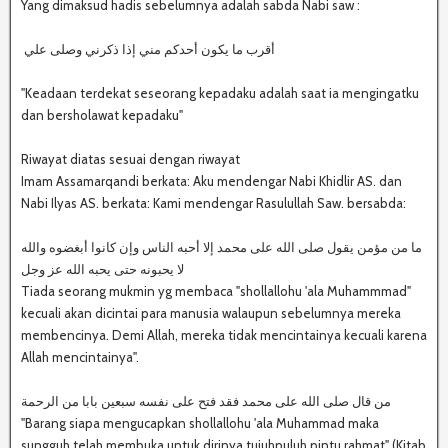
Yang dimaksud hadis sebelumnya adalah sabda Nabi saw :
‎ أقرب ما يكون أحدكم مني إذا ذكرني وصلى علي
"Keadaan terdekat seseorang kepadaku adalah saat ia mengingatku
dan bersholawat kepadaku"
Riwayat diatas sesuai dengan riwayat
Imam Assamarqandi berkata: Aku mendengar Nabi Khidlir AS. dan
Nabi Ilyas AS. berkata: Kami mendengar Rasulullah Saw. bersabda:
لا يحبونه حتى يحبه الله عز وجل
Tiada seorang mukmin yg membaca "shollallohu 'ala Muhammmad"
kecuali akan dicintai para manusia walaupun sebelumnya mereka
membencinya. Demi Allah, mereka tidak mencintainya kecuali karena
Allah mencintainya".
‎من قال صلى الله على محمد فقد فتح على نفسه سبعين بابا من الرحمة
"Barang siapa mengucapkan shollallohu 'ala Muhammad maka
sungguh telah membuka untuk dirinya tujuhpuluh pintu rahmat" (Kitab