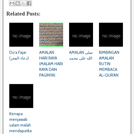
Related Posts:
Do'a Fajar
AMALAN
AMALAN صلى
BIMBINGAN
(دعاء الفجر)
HARI RAYA
الله على محمد
AMALAN
(MALAM HARI
RUTIN
RAYA DAN
MEMBACA
PAGINYA)
AL-QUR'AN
Kenapa
menjawab
salam malah
mendapatka