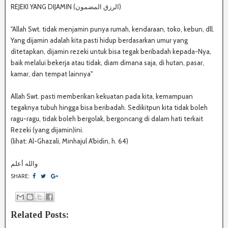
REJEKI YANG DIJAMIN (الرزق المضمون)
"Allah Swt. tidak menjamin punya rumah, kendaraan, toko, kebun, dll.
Yang dijamin adalah kita pasti hidup berdasarkan umur yang
ditetapkan, dijamin rezeki untuk bisa tegak beribadah kepada-Nya,
baik melalui bekerja atau tidak, diam dimana saja, di hutan, pasar,
kamar, dan tempat lainnya"
Allah Swt. pasti memberikan kekuatan pada kita, kemampuan
tegaknya tubuh hingga bisa beribadah. Sedikitpun kita tidak boleh
ragu-ragu, tidak boleh bergolak, bergoncang di dalam hati terkait
Rezeki (yang dijamin)ini.
(lihat: Al-Ghazali, Minhajul A'bidin, h. 64)
والله أعلم
SHARE:
Related Posts: