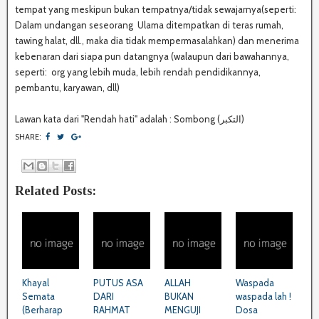
tempat yang meskipun bukan tempatnya/tidak sewajarnya(seperti:
Dalam undangan seseorang Ulama ditempatkan di teras rumah,
tawing halat, dll., maka dia tidak mempermasalahkan) dan menerima
kebenaran dari siapa pun datangnya (walaupun dari bawahannya,
seperti: org yang lebih muda, lebih rendah pendidikannya,
pembantu, karyawan, dll)
Lawan kata dari "Rendah hati" adalah : Sombong (التكبر)
SHARE:
Related Posts:
Khayal
PUTUS ASA
ALLAH
Waspada
Semata
DARI
BUKAN
waspada lah !
(Berharap
RAHMAT
MENGUJI
Dosa