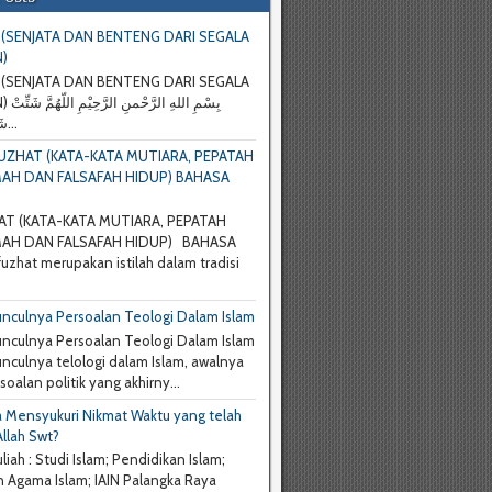
 (SENJATA DAN BENTENG DARI SEGALA
)
 (SENJATA DAN BENTENG DARI SEGALA
بِسْمِ ال
شَمْلَهُمْ وَفَرِّق...
UZHAT (KATA-KATA MUTIARA, PEPATAH
KMAH DAN FALSAFAH HIDUP) BAHASA
T (KATA-KATA MUTIARA, PEPATAH
KMAH DAN FALSAFAH HIDUP) BAHASA
zhat merupakan istilah dalam tradisi
nculnya Persoalan Teologi Dalam Islam
nculnya Persoalan Teologi Dalam Islam
nculnya telologi dalam Islam, awalnya
oalan politik yang akhirny...
 Mensyukuri Nikmat Waktu yang telah
Allah Swt?
iah : Studi Islam; Pendidikan Islam;
 Agama Islam; IAIN Palangka Raya