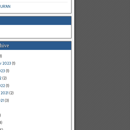
UR'AN
hive
1)
r 2023
(1)
023
(1)
2
(2)
022
(1)
 2021
(2)
21
(3)
)
)
4)
5)