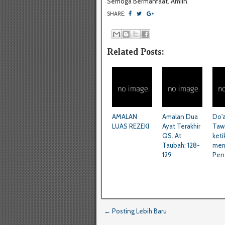
Semoga Bermanfaat. Amiin.
SHARE:
Related Posts:
AMALAN
Amalan Dua
Do'
LUAS REZEKI
Ayat Terakhir
Taw
QS. At
keti
Taubah: 128-
mem
129
Pen
← Posting Lebih Baru