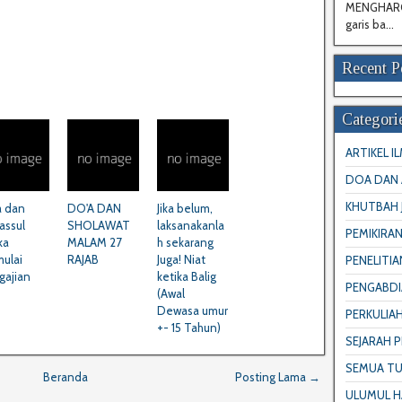
MENGHARGA
garis ba...
Recent P
Categori
ARTIKEL I
DOA DAN
KHUTBAH 
a dan
DO'A DAN
Jika belum,
assul
SHOLAWAT
laksanakanla
PEMIKIRAN
ka
MALAM 27
h sekarang
ulai
RAJAB
Juga! Niat
PENELITIA
gajian
ketika Balig
PENGABDI
(Awal
Dewasa umur
PERKULIA
+- 15 Tahun)
SEJARAH 
SEMUA TU
Beranda
Posting Lama →
ULUMUL H