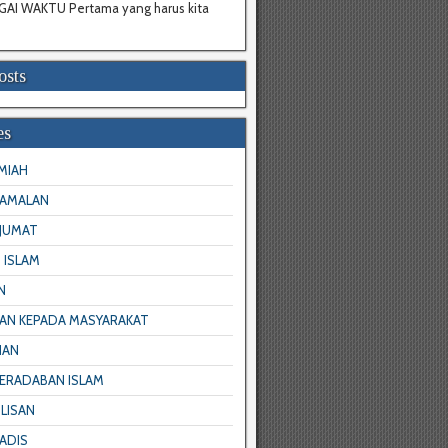
I WAKTU Pertama yang harus kita
osts
es
LMIAH
 AMALAN
JUMAT
 ISLAM
N
AN KEPADA MASYARAKAT
HAN
PERADABAN ISLAM
LISAN
ADIS