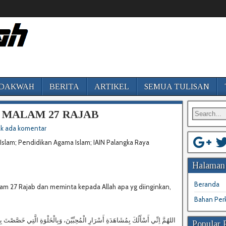
DAKWAH
BERITA
ARTIKEL
SEMUA TULISAN
 MALAM 27 RAJAB
ak ada komentar
n Islam; Pendidikan Agama Islam; IAIN Palangka Raya
Halaman
Beranda
am 27 Rajab dan meminta kepada Allah apa yg diinginkan,
Bahan Perk
اللهُمَّ اِنِّي أَسْأَلُكَ بِمُشَاهَدَةِ أَسْرَارِ الْمُحِبِّيْنَ، وَبِالْخَلْوَةِ الَّتِي خَصَّصْتَ بِه
Popular 