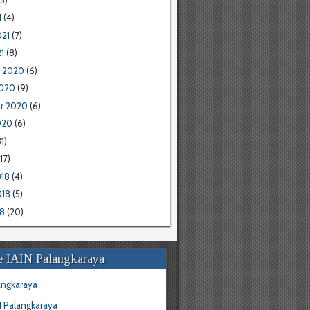
1
(4)
021
(7)
1
(8)
 2020
(6)
2020
(9)
r 2020
(6)
020
(6)
1)
17)
018
(4)
018
(5)
18
(20)
e IAIN Palangkaraya
angkaraya
N Palangkaraya