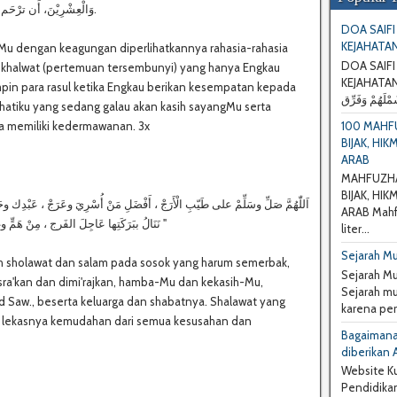
وَالْعِشْرِيْنَ، أَن ترْحَم قَلْبِي الْحَزِيْنَ، وَتُجِيْبَ دَعْوَتِي يَا أَكْرَمَ اْلأَكْرَمِيْنَ.
DOA SAIFI
KEJAHATAN
aMu dengan keagungan diperlihatkannya rahasia-rahasia
DOA SAIFI
 khalwat (pertemuan tersembunyi) yang hanya Engkau
KEJAHATAN) لهِ الرَّحْمنِ الرَّحِيْمِ اللّهُمَّ شَتِّتْ
n para rasul ketika Engkau berikan kesempatan kepada
 hatiku yang sedang galau akan kasih sayangMu serta
100 MAHF
a memiliki kedermawanan. 3x
BIJAK, HI
ARAB
MAHFUZHA
BIJAK, HI
ARAB Mahfu
نَنَالُ ببَرَكَتِها عَاجِلَ الفَرج ، مِنْ هَمٍّ وغَمٍّ وبَلاءٍ و وَبَاءٍ وحَرَج ، وعلى آله وصحبه وسلمْ "
liter...
Sejarah Mu
h sholawat dan salam pada sosok yang harum semerbak,
Sejarah Mu
sra'kan dan dimi'rajkan, hamba-Mu dan kekasih-Mu,
Sejarah mu
Saw., beserta keluarga dan shabatnya. Shalawat yang
karena pers
 lekasnya kemudahan dari semua kesusahan dan
Bagaimana
diberikan 
Website Kul
Pendidikan